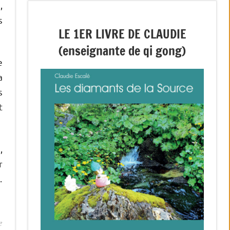
,
s
LE 1ER LIVRE DE CLAUDIE
(enseignante de qi gong)
e
a
s
t
,
r
…
e