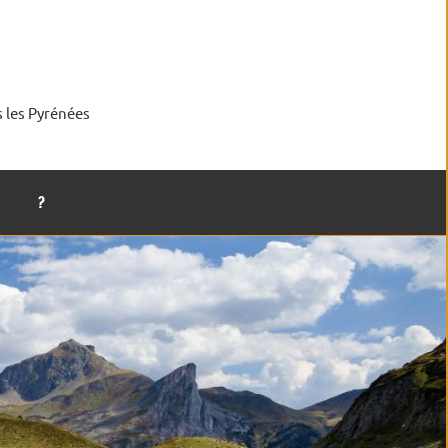
s les Pyrénées
?