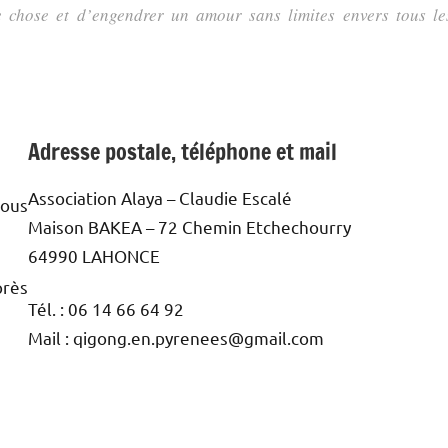
e chose et d’engendrer un amour sans limites envers tous le
Adresse postale, téléphone et mail
Association Alaya – Claudie Escalé
vous
Maison BAKEA – 72 Chemin Etchechourry
64990 LAHONCE
près
Tél. : 06 14 66 64 92
Mail : qigong.en.pyrenees@gmail.com