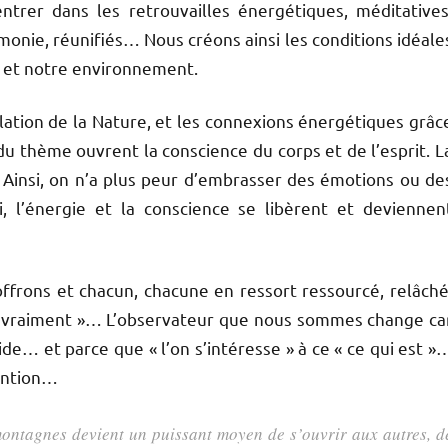
trer dans les retrouvailles énergétiques, méditatives
monie, réunifiés… Nous créons ainsi les conditions idéale
g et notre environnement.
plation de la Nature, et les connexions énergétiques grâc
 du thème ouvrent la conscience du corps et de l’esprit. L
 Ainsi, on n’a plus peur d’embrasser des émotions ou de
, l’énergie et la conscience se libèrent et deviennen
frons et chacun, chacune en ressort ressourcé, relâché
es vraiment »… L’observateur que nous sommes change ca
uide… et parce que « l’on s’intéresse » à ce « ce qui est »
tention…
ontagnes devient un puissant moyen de s’ouvrir aux autres, d