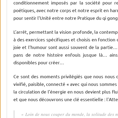
conditionnement imposés par la société pour ren
poétiques, avec notre corps et notre esprit en har
pour sentir l’Unité entre notre Pratique du qi gon
L’arrêt, permettant la vision profonde, la contem
à des exercices spécifiques et choisis en fonction
joie et l’humour sont aussi souvent de la partie…
pans de notre histoire enfouis jusque là… ainsi
disponibles pour créer…
Ce sont des moments privilégiés que nous nous of
vivifié, paisible, connecté « avec qui nous somm
la circulation de l’énergie en nous devient plus fl
et que nous découvrons une clé essentielle : l’At
« Loin de nous couper du monde, la solitude des m