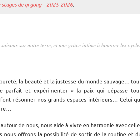
e stages de qi gong – 2025-2026
.
saisons sur notre terre, et une grâce intime à honorer les cycle
 pureté, la beauté et la justesse du monde sauvage… tou
e parfait et expérimenter « la paix qui dépasse tou
ont résonner nos grands espaces intérieurs… Celui qu
ière…
 autour de nous, nous aide à vivre en harmonie avec celle
s nous offrons la possibilité de sortir de la routine et d