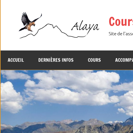
Aller
au
Cour
contenu
Site de l'as
ACCUEIL
DERNIÈRES INFOS
COURS
ACCOMP