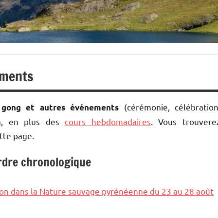
ements
(cérémonie, célébration
i gong et autres événements
ya, en plus des
cours hebdomadaires
. Vous trouvere
tte page.
rdre chronologique
ion dans la Nature sauvage pyrénéenne du 23 au 28 août